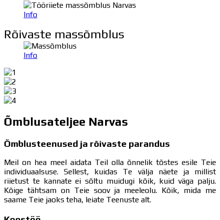
Info
Rõivaste massõmblus
Info
Õmblusateljee Narvas
Õmblusteenused ja rõivaste parandus
Meil on hea meel aidata Teil olla õnnelik tõstes esile Teie
individuaalsuse. Sellest, kuidas Te välja näete ja millist
riietust te kannate ei sõltu muidugi kõik, kuid väga palju.
Kõige tähtsam on Teie soov ja meeleolu. Kõik, mida me
saame Teie jaoks teha, leiate Teenuste alt.
Koostöö