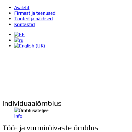
Avaleht
Firmast ja teenused
Tooted ja näidised
Kontaktid
Alla Grigorjeva
õmblusstuudio
Meie stuudio – see on Teie abiline isikupärase stiili loomises
ja järgimises.
Individuaalõmblus
Info
Töö- ja vormirõivaste õmblus