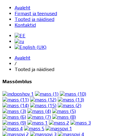
Avaleht
Firmast ja teenused
Tooted ja näidised
Kontaktid
Avaleht
/
Tooted ja näidised
Massõmblus