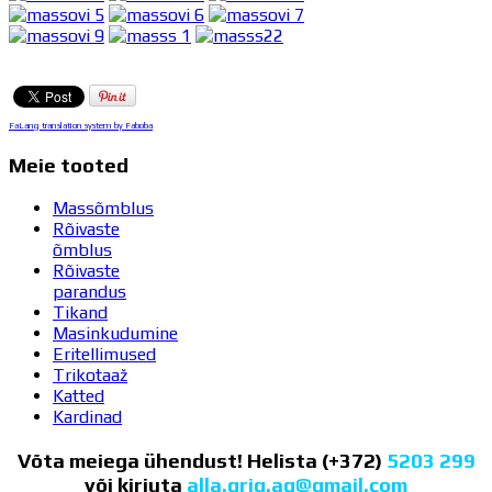
FaLang translation system by Faboba
Meie tooted
Massõmblus
Rõivaste
õmblus
Rõivaste
parandus
Tikand
Masinkudumine
Eritellimused
Trikotaaž
Katted
Kardinad
Võta meiega ühendust! Helista (+372)
5203 299
või kirjuta
alla.grig.ag@gmail.com